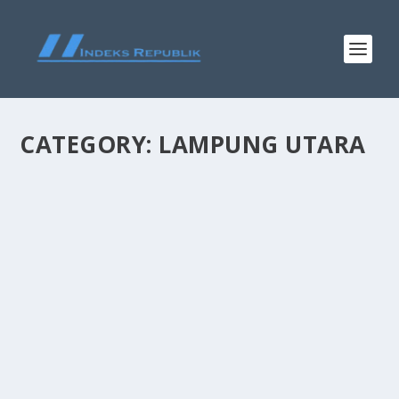
CATEGORY:
LAMPUNG UTARA
SEMANGAT KEMERDEKAAN UNTUK SISWA
SLB, SRIKANDI PLN GELAR PELATIHAN
KETERAMPILAN DI LAMPUNG UTARA
by
admin
|
Aug 6, 2025
|
Lampung Utara
,
Uncategorized
|
0
|
Lampung Utara, 06 Agustus 2025 – Dalam semangat
memperingati Hari Ulang Tahun Republik Indonesia
(HUT RI) Ke-80 serta upaya mendukung pendidikan
inklusif bagi anak berkebutuhan khusus, PT PLN
(Persero) Unit Induk Distribusi...