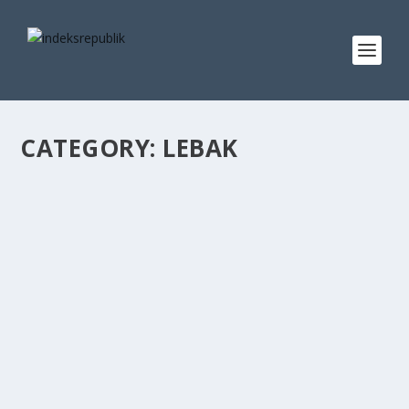
CATEGORY:
LEBAK
MUSRENBANG DESA CIBADAK TA 2026
MEMBAWA ASPIRASI MASYARAKAT LEBIH
MAJU
by
admin
|
Jan 15, 2025
|
Banten
,
Lebak
|
0
|
Lebak,Indeksrepublik.com- Pemerintah Desa Cibadak
Kecamatan Cibadak Kabupaten Lebak Banten...
READ MORE