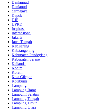
Danlannud
Danlanud
darmajaya
Depok
DJP
DPRD
Inspirasi
Internasional
Jakarta
Jawa Tengah
Kab.serang
Kab.tangerang
Kabupaten Pandeglang
Kabupaten Serang
Kalianda
Kodim
Korem
Kota Cilegon
Kotabumi
Lampung
Lampung Barat
Lampung Selatan
Lampung Tengah
Lampung Timur
Lampung Utara