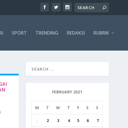
AI
SPORT
TRENDING
REDAKSI
RUBRIK
GAI
AN
FEBRUARY 2021
M
T
W
T
F
S
S
i
1
2
3
4
5
6
7