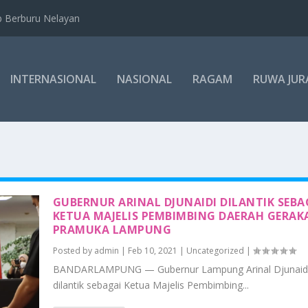
b Berburu Nelayan
INTERNASIONAL
NASIONAL
RAGAM
RUWA JUR
GUBERNUR ARINAL DJUNAIDI DILANTIK SEBA
KETUA MAJELIS PEMBIMBING DAERAH GERAK
PRAMUKA LAMPUNG
Posted by
admin
|
Feb 10, 2021
|
Uncategorized
|
BANDARLAMPUNG — Gubernur Lampung Arinal Djunaid
dilantik sebagai Ketua Majelis Pembimbing...