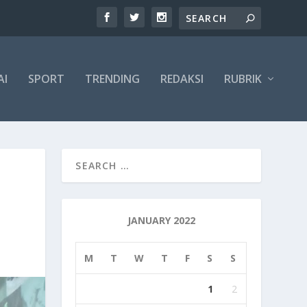
AI
SPORT
TRENDING
REDAKSI
RUBRIK
JANUARY 2022
M
T
W
T
F
S
S
1
2