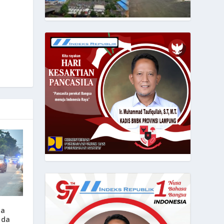
ta
lda