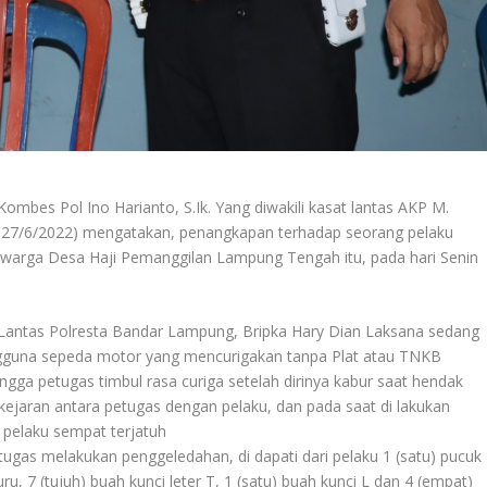
bes Pol Ino Harianto, S.Ik. Yang diwakili kasat lantas AKP M.
 27/6/2022) mengatakan, penangkapan terhadap seorang pelaku
2) warga Desa Haji Pemanggilan Lampung Tengah itu, pada hari Senin
 Lantas Polresta Bandar Lampung, Bripka Hary Dian Laksana sedang
gguna sepeda motor yang mencurigakan tanpa Plat atau TNKB
ga petugas timbul rasa curiga setelah dirinya kabur saat hendak
-kejaran antara petugas dengan pelaku, dan pada saat di lakukan
 pelaku sempat terjatuh
tugas melakukan penggeledahan, di dapati dari pelaku 1 (satu) pucuk
luru, 7 (tujuh) buah kunci leter T, 1 (satu) buah kunci L dan 4 (empat)