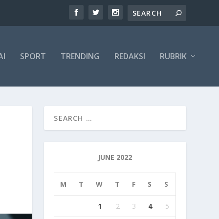
AI
SPORT
TRENDING
REDAKSI
RUBRIK
JUNE 2022
M
T
W
T
F
S
S
1
2
3
4
5