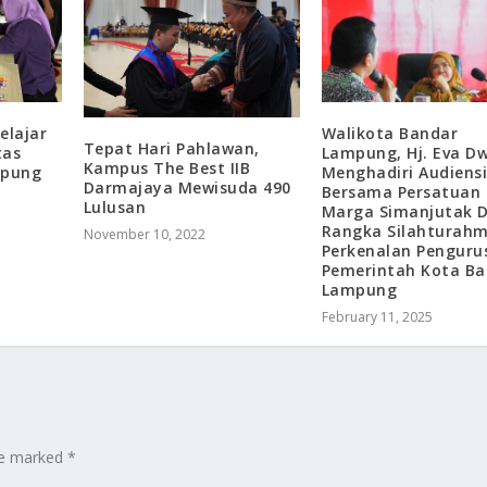
elajar
Walikota Bandar
Tepat Hari Pahlawan,
tas
Lampung, Hj. Eva D
Kampus The Best IIB
mpung
Menghadiri Audiens
Darmajaya Mewisuda 490
Bersama Persatuan
Lulusan
Marga Simanjutak 
Rangka Silahturahm
November 10, 2022
Perkenalan Penguru
Pemerintah Kota Ba
Lampung
February 11, 2025
are marked
*