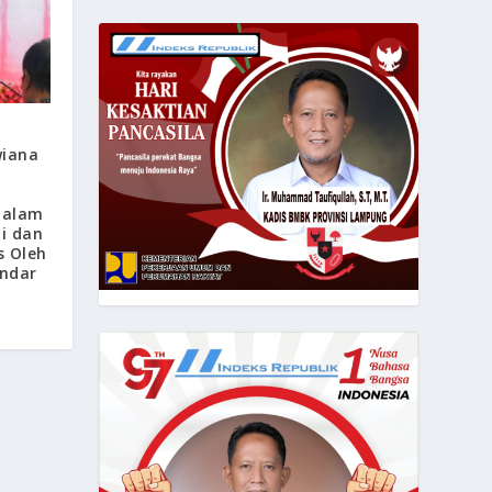
wiana
i
Dalam
i dan
s Oleh
ndar