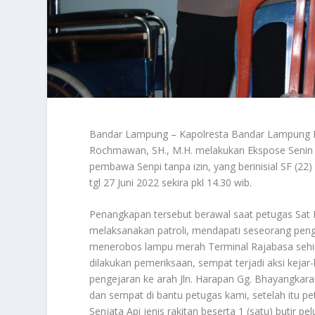
Bandar Lampung – Kapolresta Bandar Lampung Kom
Rochmawan, SH., M.H. melakukan Ekspose Senin
pembawa Senpi tanpa izin, yang berinisial SF (2
tgl 27 Juni 2022 sekira pkl 14.30 wib.
Penangkapan tersebut berawal saat petugas Sat
melaksanakan patroli, mendapati seseorang pen
menerobos lampu merah Terminal Rajabasa sehing
dilakukan pemeriksaan, sempat terjadi aksi kejar
pengejaran ke arah Jln. Harapan Gg. Bhayangkara
dan sempat di bantu petugas kami, setelah itu pe
Senjata Api jenis rakitan beserta 1 (satu) butir pe