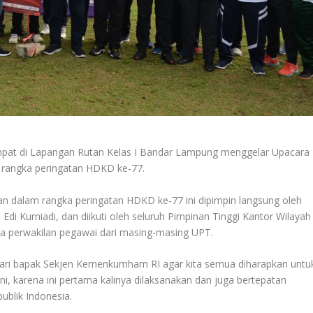
mpat di Lapangan Rutan Kelas I Bandar Lampung menggelar Upacara
rangka peringatan HDKD ke-77.
 dalam rangka peringatan HDKD ke-77 ini dipimpin langsung oleh
 Kurniadi, dan diikuti oleh seluruh Pimpinan Tinggi Kantor Wilayah
a perwakilan pegawai dari masing-masing UPT.
ri bapak Sekjen Kemenkumham RI agar kita semua diharapkan untu
, karena ini pertama kalinya dilaksanakan dan juga bertepatan
ublik Indonesia.