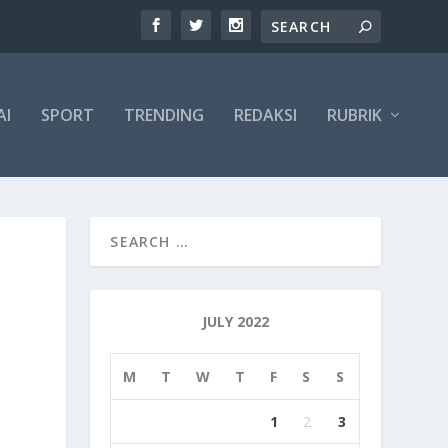
AI
SPORT
TRENDING
REDAKSI
RUBRIK
JULY 2022
M
T
W
T
F
S
S
1
2
3