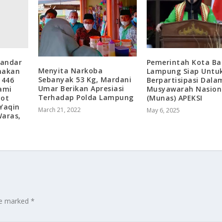
Bandar
Pemerintah Kota Ba
Menyita Narkoba
nakan
Lampung Siap Untu
Sebanyak 53 Kg, Mardani
1446
Berpartisipasi Dala
Umar Berikan Apresiasi
Jami
Musyawarah Nasion
Terhadap Polda Lampung
tot
(Munas) APEKSI
 Yaqin
March 21, 2022
May 6, 2025
aras,
are marked
*