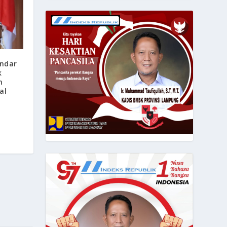
ndar
k
m
al