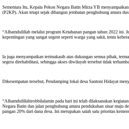
Sementara Itu, Kepala Pekon Negara Batin Mirza YB menyampaikan j
(P2KP). Akan tetapi sejak dibangun jembatan penghubung antara dusu
“Alhamdulillah melalui program Ketahanan pangan tahun 2022 ini. Jemb
kepentingan yang sangat urgent seperti warga yang sakit, tentu keber
Ia juga menyampaikan terimakasih atas dukungan semua pihak, termas
segera direhabilitasi, sehingga akses diwilayah tersebut tidak terhamb
Dikesempatan tersebut, Pendamping lokal desa Santoni Hidayat men
“Alhamdulillahirobbilalamin pada hari ini telah dilaksanakan kegia
Negara Batin dan jalan penghubung antara pendukuhan sinar maju d
pangan 20% dari dana desa. Ini merupakan salah satu prioritas kement