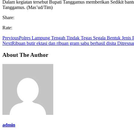
Dalam kegiatan tersebut Bupati Tanggamus memberikan Sedikit bant
Tanggamus. (Mas’ud/Tim)
Share:
Rate:
Previous
Polres Lampung Tengah Tindak Tegas Segala Bentuk Jenis 
Next
Ribuan butir ektasi dan ribuan gram sabu berhasil disita Ditre
About The Author
admin