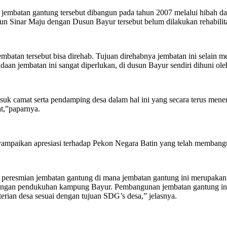
embatan gantung tersebut dibangun pada tahun 2007 melalui hibah da
n Sinar Maju dengan Dusun Bayur tersebut belum dilakukan rehabilita
atan tersebut bisa direhab. Tujuan direhabnya jembatan ini selain mel
adaan jembatan ini sangat diperlukan, di dusun Bayur sendiri dihuni ol
uk camat serta pendamping desa dalam hal ini yang secara terus mene
at,”paparnya.
yampaikan apresiasi terhadap Pekon Negara Batin yang telah membang
tan peresmian jembatan gantung di mana jembatan gantung ini merupaka
engan pendukuhan kampung Bayur. Pembangunan jembatan gantung ini i
erian desa sesuai dengan tujuan SDG’s desa,” jelasnya.