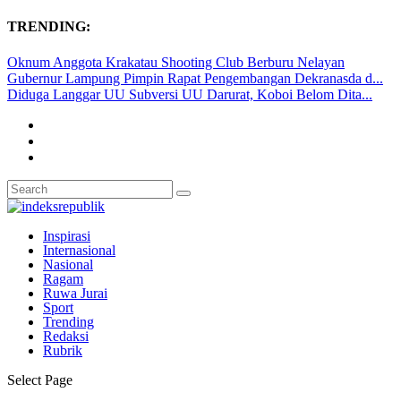
TRENDING:
Oknum Anggota Krakatau Shooting Club Berburu Nelayan
Gubernur Lampung Pimpin Rapat Pengembangan Dekranasda d...
Diduga Langgar UU Subversi UU Darurat, Koboi Belom Dita...
Inspirasi
Internasional
Nasional
Ragam
Ruwa Jurai
Sport
Trending
Redaksi
Rubrik
Select Page