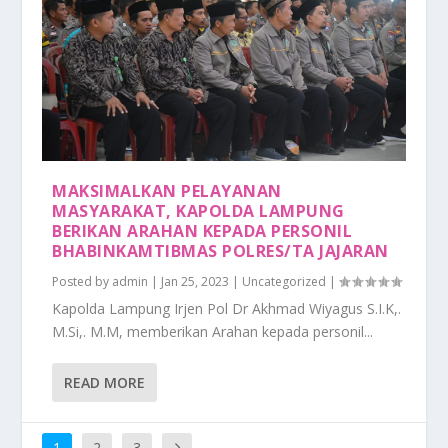
MAKSIMALKAN PELAYANAN
MASYARAKAT, KAPOLDA LAMPUNG
BERIKAN ARAHAN KEPADA PERSONIL
BHABINKAMTIBMAS POLRES/TA JAJARAN
Posted by
admin
|
Jan 25, 2023
|
Uncategorized
|
Kapolda Lampung Irjen Pol Dr Akhmad Wiyagus S.I.K,.
M.Si,. M.M, memberikan Arahan kepada personil...
READ MORE
1
2
3