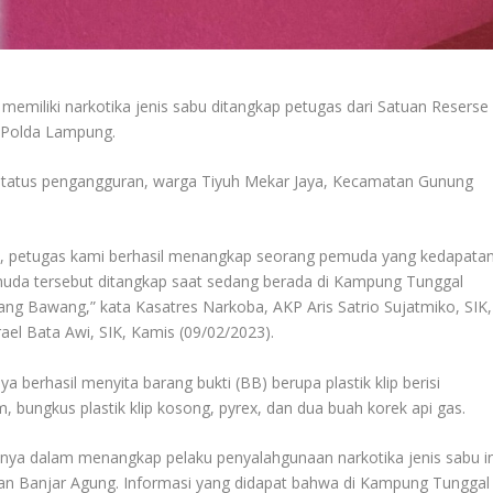
iliki narkotika jenis sabu ditangkap petugas dari Satuan Reserse
 Polda Lampung.
berstatus pengangguran, warga Tiyuh Mekar Jaya, Kecamatan Gunung
WIB, petugas kami berhasil menangkap seorang pemuda yang kedapata
muda tersebut ditangkap saat sedang berada di Kampung Tunggal
g Bawang,” kata Kasatres Narkoba, AKP Aris Satrio Sujatmiko, SIK,
el Bata Awi, SIK, Kamis (09/02/2023).
a berhasil menyita barang bukti (BB) berupa plastik klip berisi
, bungkus plastik klip kosong, pyrex, dan dua buah korek api gas.
nya dalam menangkap pelaku penyalahgunaan narkotika jenis sabu in
tan Banjar Agung. Informasi yang didapat bahwa di Kampung Tunggal