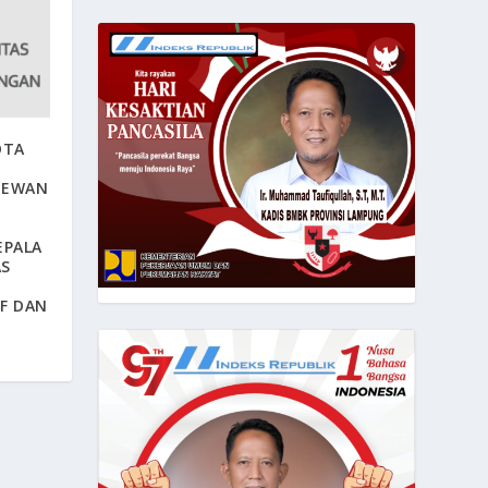
OTA
DEWAN
EPALA
AS
F DAN