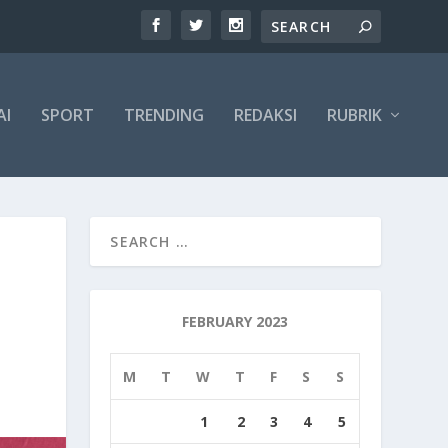
AI
SPORT
TRENDING
REDAKSI
RUBRIK
FEBRUARY 2023
M
T
W
T
F
S
S
1
2
3
4
5