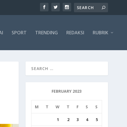
AI
SPORT
TRENDING
REDAKSI
RUBRIK
FEBRUARY 2023
M
T
W
T
F
S
S
1
2
3
4
5