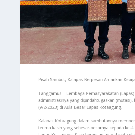
Pisah Sambut, Kalapas Berpesan Amankan Kebijak
Tanggamus – Lembaga Pemasyarakatan (Lapas) K
administrasinya yang dipindahtugaskan (mutasi), 
(9/2/2023) di Aula Besar Lapas Kotaagung.
Kalapas Kotaagung dalam sambutannya memberi 
terima kasih yang sebesar-besarnya kepada ke-4
Lapas Kotaagung. Saya berpesan agar dapat sela