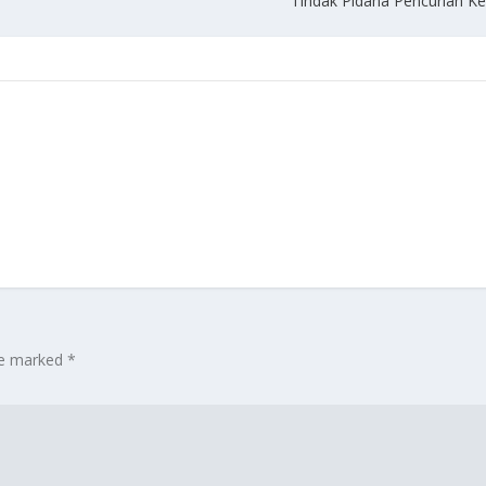
Tindak Pidana Pencurian Ke
are marked
*