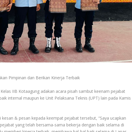
an Pimpinan dan Berikan Kinerja Terbaik
elas IIB Kotaagung adakan acara pisah sambut keenam pejabat
baik internal maupun ke Unit Pelaksana Teknis (UPT) lain pada Kamis
kesan & pesan kepada keempat pejabat tersebut, “Saya ucapkan
 pejabat yang telah bersama-sama bekerja dengan baik selama di
lu memberi kinerja terbaik, membawa hal-hal baik selama di Lapas