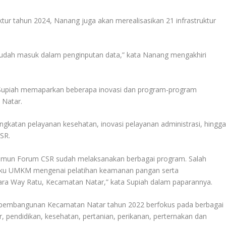
uktur tahun 2024, Nanang juga akan merealisasikan 21 infrastruktur
sudah masuk dalam penginputan data,” kata Nanang mengakhiri
Supiah memaparkan beberapa inovasi dan program-program
 Natar.
ngkatan pelayanan kesehatan, inovasi pelayanan administrasi, hingg
SR.
 namun Forum CSR sudah melaksanakan berbagai program. Salah
elaku UMKM mengenai pelatihan keamanan pangan serta
ara Way Ratu, Kecamatan Natar,” kata Supiah dalam paparannya.
n pembangunan Kecamatan Natar tahun 2022 berfokus pada berbagai
, pendidikan, kesehatan, pertanian, perikanan, perternakan dan