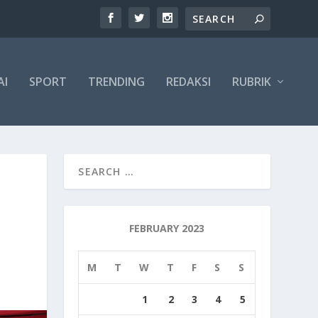
AI
SPORT
TRENDING
REDAKSI
RUBRIK
FEBRUARY 2023
M
T
W
T
F
S
S
1
2
3
4
5