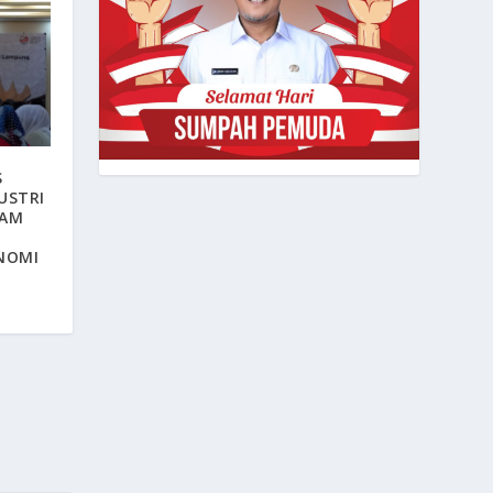
S
USTRI
LAM
NOMI