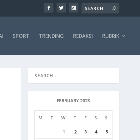
AI
SPORT
TRENDING
REDAKSI
RUBRIK
FEBRUARY 2023
M
T
W
T
F
S
S
1
2
3
4
5