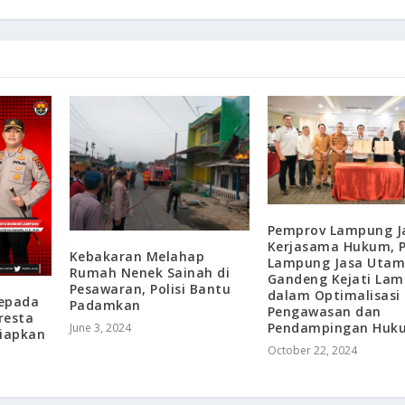
Pemprov Lampung Ja
Kerjasama Hukum, P
Kebakaran Melahap
Lampung Jasa Uta
Rumah Nenek Sainah di
Gandeng Kejati La
Pesawaran, Polisi Bantu
dalam Optimalisasi
Kepada
Padamkan
Pengawasan dan
resta
Pendampingan Huk
June 3, 2024
iapkan
October 22, 2024