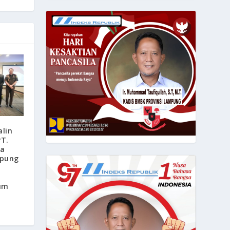
lin
T.
ma
mpung
um