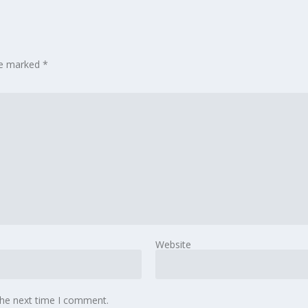
are marked
*
Website
the next time I comment.