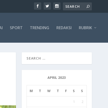
AI
SPORT
TRENDING
REDAKSI
RUBRIK
APRIL 2023
M
T
W
T
F
S
S
1
2