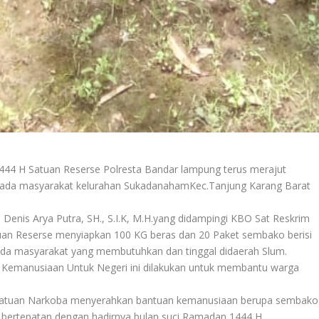
444 H Satuan Reserse Polresta Bandar lampung terus merajut
ada masyarakat kelurahan SukadanahamKec.Tanjung Karang Barat
enis Arya Putra, SH., S.I.K, M.H.yang didampingi KBO Sat Reskrim
atuan Reserse menyiapkan 100 KG beras dan 20 Paket sembako berisi
pada masyarakat yang membutuhkan dan tinggal didaerah Slum.
n Kemanusiaan Untuk Negeri ini dilakukan untuk membantu warga
 Satuan Narkoba menyerahkan bantuan kemanusiaan berupa sembako
bertepatan dengan hadirnya bulan suci Ramadan 1444 H.