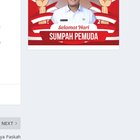
n
r
h
NEXT
aya Paskah