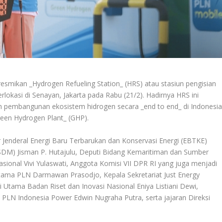
resmikan _Hydrogen Refueling Station_ (HRS) atau stasiun pengisian
lokasi di Senayan, Jakarta pada Rabu (21/2). Hadirnya HRS ini
 pembangunan ekosistem hidrogen secara _end to end_ di Indonesia
een Hydrogen Plant_ (GHP).
r Jenderal Energi Baru Terbarukan dan Konservasi Energi (EBTKE)
SDM) Jisman P. Hutajulu, Deputi Bidang Kemaritiman dan Sumber
nal Vivi Yulaswati, Anggota Komisi VII DPR RI yang juga menjadi
tama PLN Darmawan Prasodjo, Kepala Sekretariat Just Energy
li Utama Badan Riset dan Inovasi Nasional Eniya Listiani Dewi,
a PLN Indonesia Power Edwin Nugraha Putra, serta jajaran Direksi