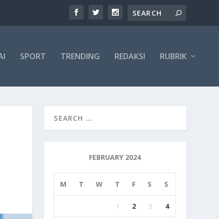
AI
SPORT
TRENDING
REDAKSI
RUBRIK
FEBRUARY 2024
M
T
W
T
F
S
S
1
2
3
4