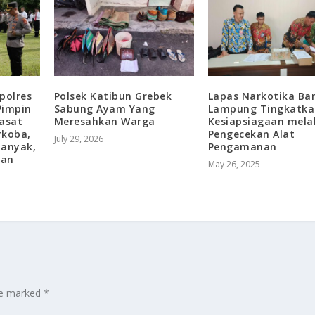
polres
Polsek Katibun Grebek
Lapas Narkotika Ba
Pimpin
Sabung Ayam Yang
Lampung Tingkatka
Kasat
Meresahkan Warga
Kesiapsiagaan mela
rkoba,
Pengecekan Alat
July 29, 2026
Banyak,
Pengamanan
dan
May 26, 2025
are marked
*