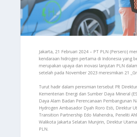
Jakarta, 21 Februari 2024 – PT PLN (Persero) me
kendaraan hidrogen pertama di Indonesia yang ber
merupakan upaya dan inovasi lanjutan PLN dalam
setelah pada November 2023 meresmikan 21 _Gr
Turut hadir dalam peresmian tersebut Plt Direktu
Kementerian Energi dan Sumber Daya Mineral (E
Daya Alam Badan Perencanaan Pembangunan Nasio
Hydrogen Ambasador Dyah Roro Esti, Direktur U
Transition Partnership Edo Mahendra, Peneliti Ah
Walikota Jakarta Selatan Munjirin, Direktur Utam
PLN.