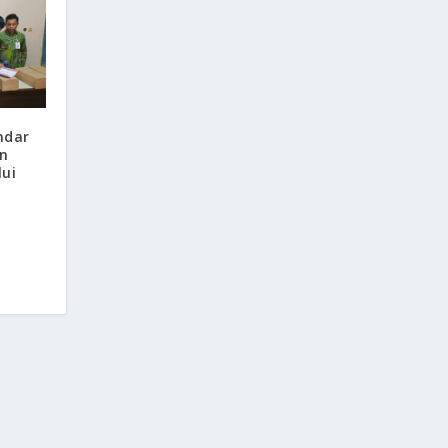
ndar
n
lui