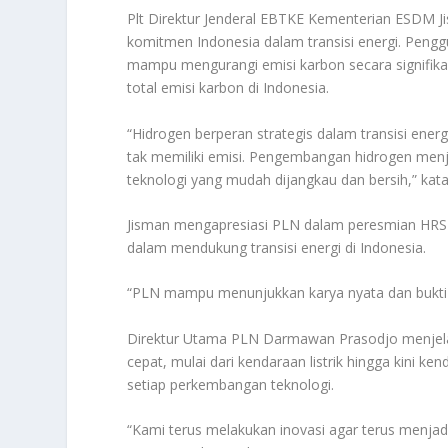
Plt Direktur Jenderal EBTKE Kementerian ESDM J
komitmen Indonesia dalam transisi energi. Penggun
mampu mengurangi emisi karbon secara signifikan. 
total emisi karbon di Indonesia.
“Hidrogen berperan strategis dalam transisi ener
tak memiliki emisi. Pengembangan hidrogen men
teknologi yang mudah dijangkau dan bersih,” kata
Jisman mengapresiasi PLN dalam peresmian HRS pe
dalam mendukung transisi energi di Indonesia.
“PLN mampu menunjukkan karya nyata dan bukti k
Direktur Utama PLN Darmawan Prasodjo menjela
cepat, mulai dari kendaraan listrik hingga kini k
setiap perkembangan teknologi.
“Kami terus melakukan inovasi agar terus menjadi