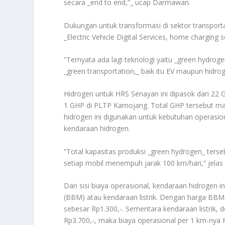
secara _end to end,”_ ucap Darmawan.
Dukungan untuk transformasi di sektor transport
_Electric Vehicle Digital Services, home charging
“Ternyata ada lagi teknologi yaitu _green hydro
_green transportation,_ baik itu EV maupun hidro
Hidrogen untuk HRS Senayan ini dipasok dari 22 
1 GHP di PLTP Kamojang. Total GHP tersebut m
hidrogen ini digunakan untuk kebutuhan operasi
kendaraan hidrogen.
“Total kapasitas produksi _green hydrogen_ ters
setiap mobil menempuh jarak 100 km/hari,” jela
Dari sisi biaya operasional, kendaraan hidrogen 
(BBM) atau kendaraan listrik. Dengan harga BBM R
sebesar Rp1.300,-. Sementara kendaraan listrik, 
Rp3.700,-, maka biaya operasional per 1 km-nya 