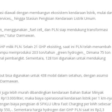
asi diawali dengan membangun ekosistem kendaraan listrik, mulai dar
 services,_ hingga Stasiun Pengisian Kendaraan Listrik Umum.
gen_ menggunakan _fuel cell_ dan PLN siap mendukung transformasi
gen,” tutur Darmawan.
GHP milik PLN. Selain 21 GHP eksisting, saat ini PLN telah menambah
ampu memproduksi 203 ton/tahun _green hydrogen._ Dimana 75 ton
onal pembangkit. Sementara, 128 ton digunakan untuk mendukung
ebut bisa digunakan untuk 438 mobil dalam setahun, dengan asumsi
s Darmawan.
ini juga lebih murah dibandingkan kendaraan Bahan Bakar Minyak
p13.000/liter, maka biaya operasional kendaraan listrik per 1 km-ny
dengan biaya pengisian di SPKLU Ultra Fast Charging per kWh sebesar
Rp 550,-. Sementara harga hydrogen dari GHP PLN saat ini Rp2,3