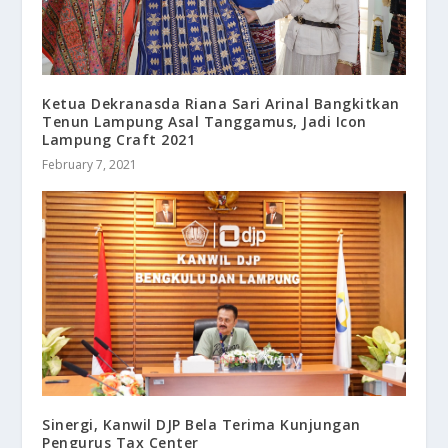
Ketua Dekranasda Riana Sari Arinal Bangkitkan
Tenun Lampung Asal Tanggamus, Jadi Icon
Lampung Craft 2021
February 7, 2021
Sinergi, Kanwil DJP Bela Terima Kunjungan
Pengurus Tax Center