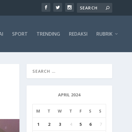
AI
SPORT
TRENDING
REDAKSI
RUBRIK
APRIL 2024
M
T
W
T
F
S
S
1
2
3
4
5
6
7