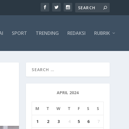
AI
SPORT
TRENDING
REDAKSI
RUBRIK
APRIL 2024
M
T
W
T
F
S
S
1
2
3
4
5
6
7