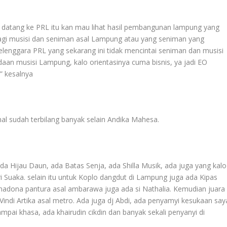
 datang ke PRL itu kan mau lihat hasil pembangunan lampung yang
 bagi musisi dan seniman asal Lampung atau yang seniman yang
lenggara PRL yang sekarang ini tidak mencintai seniman dan musisi
an musisi Lampung, kalo orientasinya cuma bisnis, ya jadi EO
” kesalnya
al sudah terbilang banyak selain Andika Mahesa.
ada Hijau Daun, ada Batas Senja, ada Shilla Musik, ada juga yang kalo
i Suaka. selain itu untuk Koplo dangdut di Lampung juga ada Kipas
madona pantura asal ambarawa juga ada si Nathalia. Kemudian juara
indi Artika asal metro. Ada juga dj Abdi, ada penyamyi kesukaan say
mpai khasa, ada khairudin cikdin dan banyak sekali penyanyi di