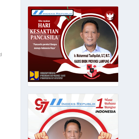
n
d
.