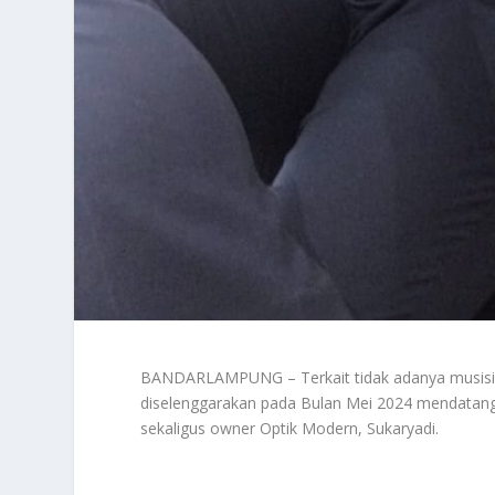
BANDARLAMPUNG – Terkait tidak adanya musisi 
diselenggarakan pada Bulan Mei 2024 mendatang
sekaligus owner Optik Modern, Sukaryadi.