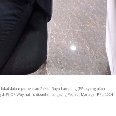
lokal dalam perhelatan Pekan Raya Lampung (PRL) yang akan
 di PKOR Way halim, dibantah langsung Project Manager PRL 2024