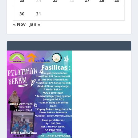
23
24
25
26
27
28
29
30
31
« Nov
Jan »