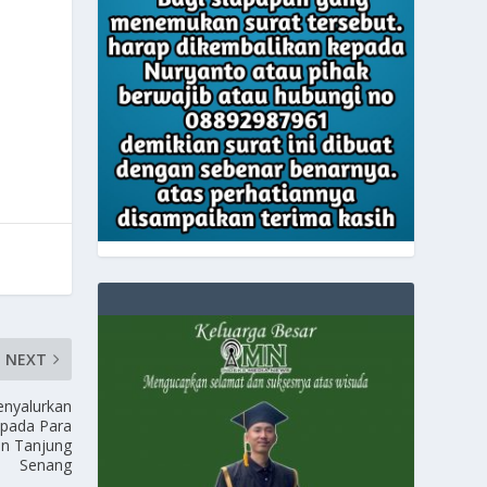
NEXT
nyalurkan
epada Para
an Tanjung
Senang