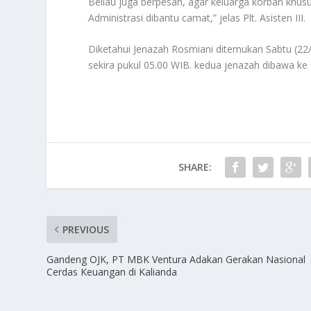
Beliau juga berpesan, agar keluarga korban khusu
Administrasi dibantu camat,” jelas Plt. Asisten III.
Diketahui Jenazah Rosmiani ditemukan Sabtu (2
sekira pukul 05.00 WIB. kedua jenazah dibawa ke 
SHARE:
PREVIOUS
Gandeng OJK, PT MBK Ventura Adakan Gerakan Nasional
Cerdas Keuangan di Kalianda