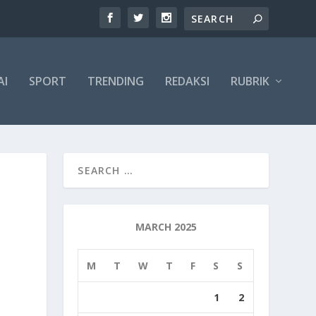
AI
SPORT
TRENDING
REDAKSI
RUBRIK
MARCH 2025
M
T
W
T
F
S
S
1
2