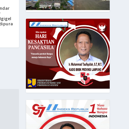
ndar
r
gigel
dipura