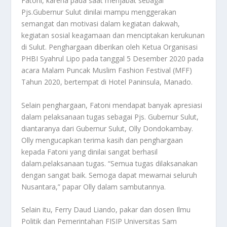
Fatoni, karena pada saat menjabat sebagai
Pjs.Gubernur Sulut dinilai mampu menggerakan
semangat dan motivasi dalam kegiatan dakwah,
kegiatan sosial keagamaan dan menciptakan kerukunan
di Sulut. Penghargaan diberikan oleh Ketua Organisasi
PHBI Syahrul Lipo pada tanggal 5 Desember 2020 pada
acara Malam Puncak Muslim Fashion Festival (MFF)
Tahun 2020, bertempat di Hotel Paninsula, Manado.
Selain penghargaan, Fatoni mendapat banyak apresiasi
dalam pelaksanaan tugas sebagai Pjs. Gubernur Sulut,
diantaranya dari Gubernur Sulut, Olly Dondokambay.
Olly mengucapkan terima kasih dan penghargaan
kepada Fatoni yang dinilai sangat berhasil
dalam.pelaksanaan tugas. “Semua tugas dilaksanakan
dengan sangat baik. Semoga dapat mewarnai seluruh
Nusantara,” papar Olly dalam sambutannya.
Selain itu, Ferry Daud Liando, pakar dan dosen Ilmu
Politik dan Pemerintahan FISIP Universitas Sam