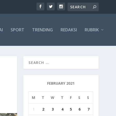
AI
SPORT
TRENDING
REDAKSI
RUBRIK
FEBRUARY 2021
M
T
W
T
F
S
S
1
2
3
4
5
6
7