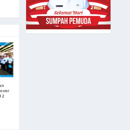
an
yover
12