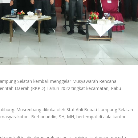
Lampung Selatan kembali menggelar Musyawarah Rencana
intah Daerah (RKPD) Tahun 2022 tingkat kecamatan, Rabu
atibung. Musrenbang dibuka oleh Staf Ahli Bupati Lampung Selatan
asyarakatan, Burhanuddin, SH, MH, bertempat di aula kantor
ang kali ini diselenggarakan secara minimalis dengan peserta