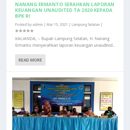
NANANG ERMANTO SERAHKAN LAPORAN
KEUANGAN UNAUDITED TA 2020 KEPADA
BPK RI
Posted by
admin
|
Mar 15, 2021
|
Lampung Selatan
|
KALIANDA, – Bupati Lampung Selatan, H. Nanang
Ermanto menyerahkan laporan keuangan unaudited...
READ MORE