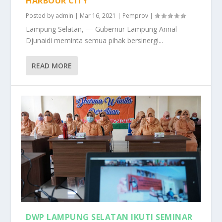
HARBOUR CITY
Posted by
admin
|
Mar 16, 2021
|
Pemprov
|
Lampung Selatan, — Gubernur Lampung Arinal
Djunaidi meminta semua pihak bersinergi...
READ MORE
DWP LAMPUNG SELATAN IKUTI SEMINAR