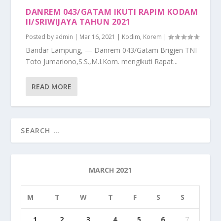
DANREM 043/GATAM IKUTI RAPIM KODAM
II/SRIWIJAYA TAHUN 2021
Posted by
admin
|
Mar 16, 2021
|
Kodim
,
Korem
|
Bandar Lampung, — Danrem 043/Gatam Brigjen TNI
Toto Jumariono,S.S.,M.I.Kom. mengikuti Rapat...
READ MORE
MARCH 2021
M
T
W
T
F
S
S
1
2
3
4
5
6
7