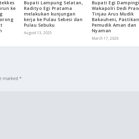
Bupati Lampung Selatan,
tekkes
Bupati Egi Damping
Radityo Egi Pratama
urun ke
Wakapolri Dedi Pras
melakukan kunjungan
g
Tinjau Arus Mudik
kerja ke Pulau Sebesi dan
Dorong
Bakauheni, Pastika
Pulau Sebuku
at
Pemudik Aman dan
n
Nyaman
August 13, 2025
March 17, 2026
are marked
*