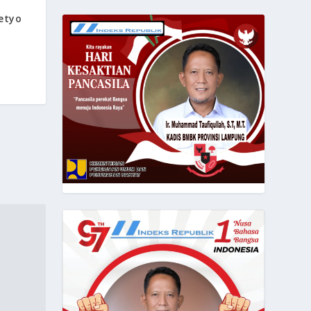
i
etyo
n