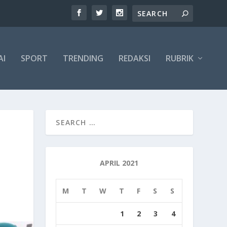
AI
SPORT
TRENDING
REDAKSI
RUBRIK
APRIL 2021
M
T
W
T
F
S
S
1
2
3
4