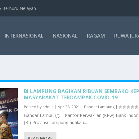
b Berburu Nelayan
INTERNASIONAL
NASIONAL
RAGAM
RUWA JUR
BI LAMPUNG BAGIKAN RIBUAN SEMBAKO KE
MASYARAKAT TERDAMPAK COVID-19
Posted by
admin
|
Apr 28, 2021
|
Bandar Lampung
|
Bandar Lampung, – Kantor Perwakilan (KPw) Bank Indon
(BI) Provinsi Lampung adakan...
READ MORE