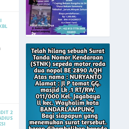
I
KBL
i
DIT 2
ADIUS
SI