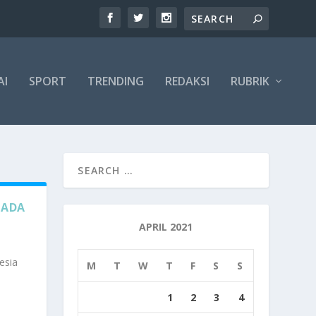
AI
SPORT
TRENDING
REDAKSI
RUBRIK
PADA
APRIL 2021
esia
M
T
W
T
F
S
S
1
2
3
4