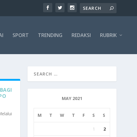
AI
SPORT
TRENDING
REDAKSI
RUBRIK
RBAGI
MPO
MAY 2021
elalui
M
T
W
T
F
S
S
1
2