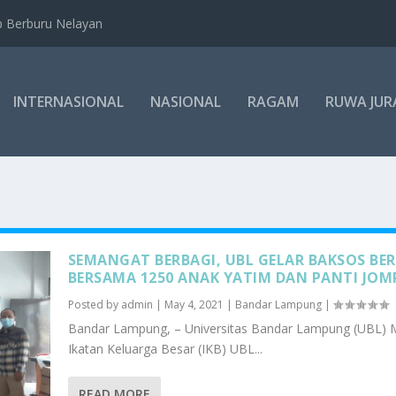
b Berburu Nelayan
INTERNASIONAL
NASIONAL
RAGAM
RUWA JUR
SEMANGAT BERBAGI, UBL GELAR BAKSOS BE
BERSAMA 1250 ANAK YATIM DAN PANTI JO
Posted by
admin
|
May 4, 2021
|
Bandar Lampung
|
Bandar Lampung, – Universitas Bandar Lampung (UBL) M
Ikatan Keluarga Besar (IKB) UBL...
READ MORE