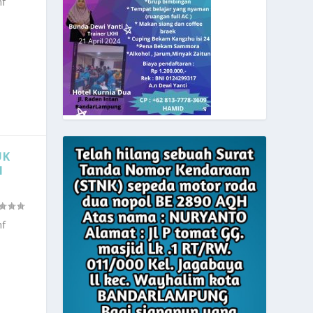
nf
UK
N
nf