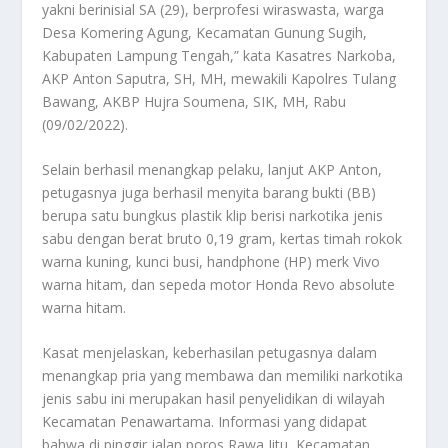
yakni berinisial SA (29), berprofesi wiraswasta, warga
Desa Komering Agung, Kecamatan Gunung Sugih,
Kabupaten Lampung Tengah,” kata Kasatres Narkoba,
AKP Anton Saputra, SH, MH, mewakili Kapolres Tulang
Bawang, AKBP Hujra Soumena, SIK, MH, Rabu
(09/02/2022).
Selain berhasil menangkap pelaku, lanjut AKP Anton,
petugasnya juga berhasil menyita barang bukti (BB)
berupa satu bungkus plastik klip berisi narkotika jenis
sabu dengan berat bruto 0,19 gram, kertas timah rokok
warna kuning, kunci busi, handphone (HP) merk Vivo
warna hitam, dan sepeda motor Honda Revo absolute
warna hitam.
Kasat menjelaskan, keberhasilan petugasnya dalam
menangkap pria yang membawa dan memiliki narkotika
jenis sabu ini merupakan hasil penyelidikan di wilayah
Kecamatan Penawartama. Informasi yang didapat
bahwa di pinggir jalan poros Rawa Jitu, Kecamatan