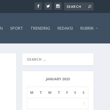
AI
SPORT
TRENDING
REDAKSI
RUBRIK
R
JANUARY 2023
M
T
W
T
F
S
S
1