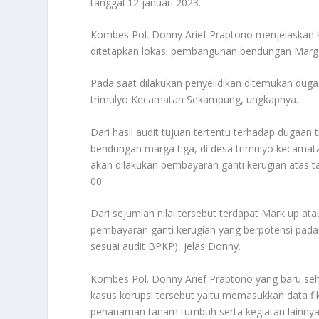
tanggal 12 januari 2023.
Kombes Pol. Donny Arief Praptono menjelaskan k
ditetapkan lokasi pembangunan bendungan Marga 
Pada saat dilakukan penyelidikan ditemukan dug
trimulyo Kecamatan Sekampung, ungkapnya.
Dari hasil audit tujuan tertentu terhadap dugaa
bendungan marga tiga, di desa trimulyo kecama
akan dilakukan pembayaran ganti kerugian atas t
00
Dari sejumlah nilai tersebut terdapat Mark up at
pembayaran ganti kerugian yang berpotensi pada 
sesuai audit BPKP), jelas Donny.
Kombes Pol. Donny Arief Praptono yang baru se
kasus korupsi tersebut yaitu memasukkan data fikt
penanaman tanam tumbuh serta kegiatan lainnya 