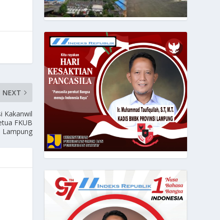
NEXT
i Kakanwil
etua FKUB
si Lampung