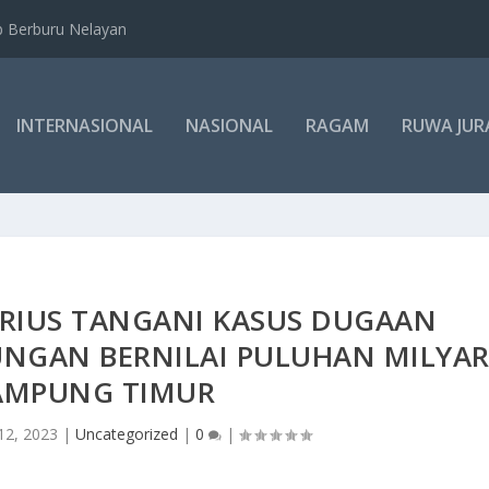
b Berburu Nelayan
INTERNASIONAL
NASIONAL
RAGAM
RUWA JUR
RIUS TANGANI KASUS DUGAAN
UNGAN BERNILAI PULUHAN MILYA
LAMPUNG TIMUR
12, 2023
|
Uncategorized
|
0
|