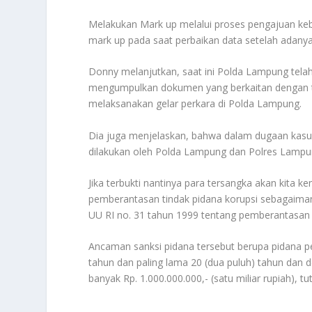
Melakukan Mark up melalui proses pengajuan kebe
mark up pada saat perbaikan data setelah adanya
Donny melanjutkan, saat ini Polda Lampung telah 
mengumpulkan dokumen yang berkaitan dengan ti
melaksanakan gelar perkara di Polda Lampung.
Dia juga menjelaskan, bahwa dalam dugaan kasus k
dilakukan oleh Polda Lampung dan Polres Lampung 
Jika terbukti nantinya para tersangka akan kita k
pemberantasan tindak pidana korupsi sebagaima
UU RI no. 31 tahun 1999 tentang pemberantasan ti
Ancaman sanksi pidana tersebut berupa pidana pe
tahun dan paling lama 20 (dua puluh) tahun dan de
banyak Rp. 1.000.000.000,- (satu miliar rupiah), t