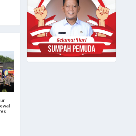
ur
rewal
res