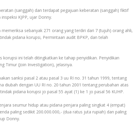
ratan (sanggah) dan terdapat pegajuan keberatan (sanggah) fiktif
 inspeksi KJPP, ujar Donny.
memeriksa sebanyak 271 orang yang terdiri dari 7 (tujuh) orang ahli,
ndak pidana korupsi, Permintaan audit BPKP, dan telah
orupsi ini telah ditingkatkan ke tahap penyidikan. Penyidikan
Timur (Join Investigation), jelasnya.
enakan sanksi pasal 2 atau pasal 3 uu RI no. 31 tahun 1999, tentang
na diubah dengan UU RI no. 20 tahun 2001 tentang perubahan atas
ndak pidana korupsi jo pasal 55 ayat (1) ke 1 jo pasal 56 KUHP.
njara seumur hidup atau pidana penjara paling singkat 4 (empat)
nda paling sedikit 200.000.000,- (dua ratus juta rupiah) dan paling
utup Donny.