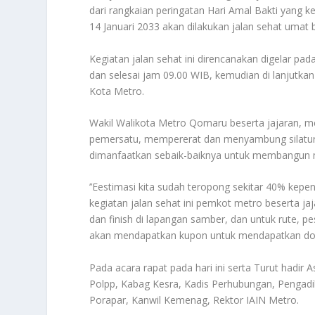
dari rangkaian peringatan Hari Amal Bakti yang ke
14 Januari 2033 akan dilakukan jalan sehat umat 
Kegiatan jalan sehat ini direncanakan digelar pa
dan selesai jam 09.00 WIB, kemudian di lanjutk
Kota Metro.
Wakil Walikota Metro Qomaru beserta jajaran, m
pemersatu, mempererat dan menyambung silaturra
dimanfaatkan sebaik-baiknya untuk membangun mas
’’Eestimasi kita sudah teropong sekitar 40% kepent
kegiatan jalan sehat ini pemkot metro beserta jaj
dan finish di lapangan samber, dan untuk rute, p
akan mendapatkan kupon untuk mendapatkan doo
Pada acara rapat pada hari ini serta Turut hadir
Polpp, Kabag Kesra, Kadis Perhubungan, Pengadil
Porapar, Kanwil Kemenag, Rektor IAIN Metro.