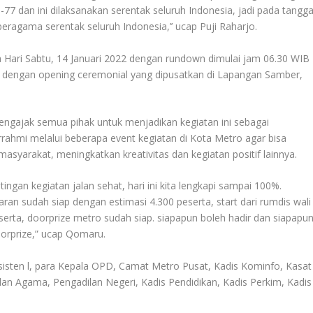
-77 dan ini dilaksanakan serentak seluruh Indonesia, jadi pada tangga
beragama serentak seluruh Indonesia,’’ ucap Puji Raharjo.
da Hari Sabtu, 14 Januari 2022 dengan rundown dimulai jam 06.30 WIB
an dengan opening ceremonial yang dipusatkan di Lapangan Samber,
engajak semua pihak untuk menjadikan kegiatan ini sebagai
hmi melalui beberapa event kegiatan di Kota Metro agar bisa
yarakat, meningkatkan kreativitas dan kegiatan positif lainnya.
ingan kegiatan jalan sehat, hari ini kita lengkapi sampai 100%.
aran sudah siap dengan estimasi 4.300 peserta, start dari rumdis wali
eserta, doorprize metro sudah siap. siapapun boleh hadir dan siapapu
rprize,” ucap Qomaru.
 Asisten l, para Kepala OPD, Camat Metro Pusat, Kadis Kominfo, Kasat
an Agama, Pengadilan Negeri, Kadis Pendidikan, Kadis Perkim, Kadis