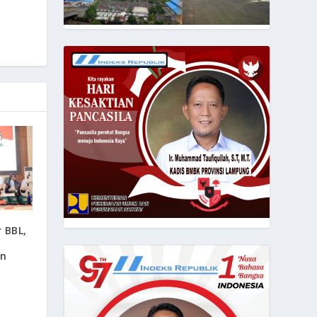
 BBL,
an