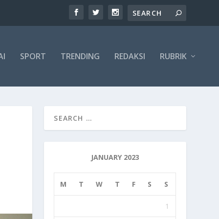
AI
SPORT
TRENDING
REDAKSI
RUBRIK
JANUARY 2023
M
T
W
T
F
S
S
1