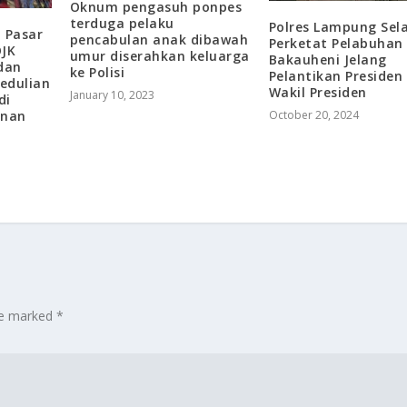
Oknum pengasuh ponpes
terduga pelaku
Polres Lampung Sel
 Pasar
pencabulan anak dibawah
Perketat Pelabuhan
OJK
umur diserahkan keluarga
Bakauheni Jelang
dan
ke Polisi
Pelantikan Presiden
edulian
Wakil Presiden
January 10, 2023
di
anan
October 20, 2024
are marked
*