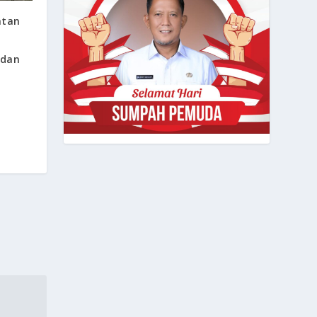
atan
 dan