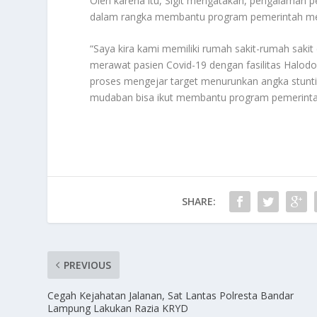
Oleh karena itu, Sigit mengatakan, pengalaman 
dalam rangka membantu program pemerintah menu
“Saya kira kami memiliki rumah sakit-rumah sakit
merawat pasien Covid-19 dengan fasilitas Halodo
proses mengejar target menurunkan angka stuntin
mudaban bisa ikut membantu program pemerintah,
SHARE:
PREVIOUS
Cegah Kejahatan Jalanan, Sat Lantas Polresta Bandar
Lampung Lakukan Razia KRYD