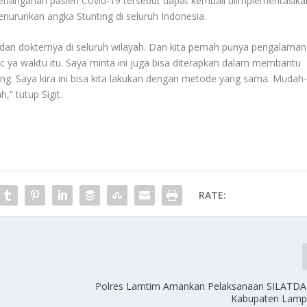
penanganan pasien Covid-19 tersebut dapat kembali diimplementasika
runkan angka Stunting di seluruh Indonesia.
 dan dokternya di seluruh wilayah. Dan kita pernah punya pengalaman
c ya waktu itu. Saya minta ini juga bisa diterapkan dalam membantu
g. Saya kira ini bisa kita lakukan dengan metode yang sama. Mudah
” tutup Sigit.
RATE:
Polres Lamtim Amankan Pelaksanaan SILATDA
Kabupaten Lamp