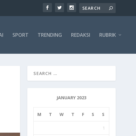
AI
SPORT
TRENDING
REDAKSI
RUBRIK
JANUARY 2023
M
T
W
T
F
S
S
1