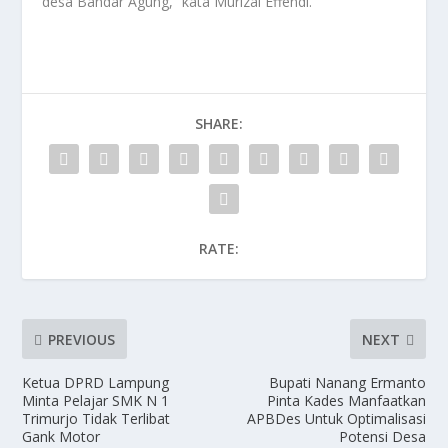
desa Bandar Agung,” kata Murizal Effendi.
SHARE:
RATE:
PREVIOUS
NEXT
Ketua DPRD Lampung
Bupati Nanang Ermanto
Minta Pelajar SMK N 1
Pinta Kades Manfaatkan
Trimurjo Tidak Terlibat
APBDes Untuk Optimalisasi
Gank Motor
Potensi Desa