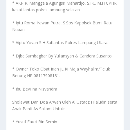
* AKP R. Manggala Agungsri Mahardjo, S.IK., M.H CPHR
kasat lantas polres lampung selatan.
* Iptu Roma Irawan Putra, S.Sos Kapolsek Bumi Ratu
Nuban
* Aiptu Yovan S.H Satlantas Polres Lampung Utara.
* Djbc Sumbagbar By Yuliansyah & Candera Susanto
* Owner Toko Obat Irian JL Ki Maja Wayhalim/Teluk
Betung HP 08117908181.
* Ibu Bevilina Nisvandra
Sholawat Dan Doa Arwah Oleh Al Ustadz Hilaludin serta
Anak Panti As Sallam Untuk:
* Yusuf Fauzi Bin Semin