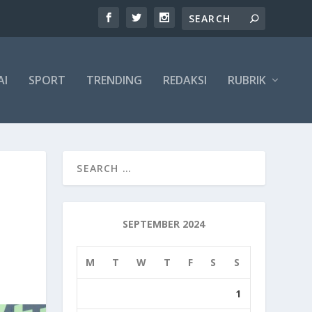
AI
SPORT
TRENDING
REDAKSI
RUBRIK
SEPTEMBER 2024
M
T
W
T
F
S
S
1