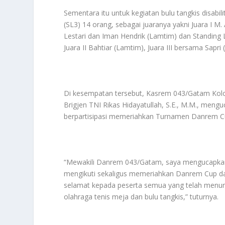
Sementara itu untuk kegiatan bulu tangkis disabil
(SL3) 14 orang, sebagai juaranya yakni Juara I M. 
Lestari dan Iman Hendrik (Lamtim) dan Standing L
Juara II Bahtiar (Lamtim), Juara III bersama Sapr
Di kesempatan tersebut, Kasrem 043/Gatam Kolo
Brigjen TNI Rikas Hidayatullah, S.E., M.M., meng
berpartisipasi memeriahkan Turnamen Danrem C
“Mewakili Danrem 043/Gatam, saya mengucapkan t
mengikuti sekaligus memeriahkan Danrem Cup d
selamat kepada peserta semua yang telah menunj
olahraga tenis meja dan bulu tangkis,” tuturnya.