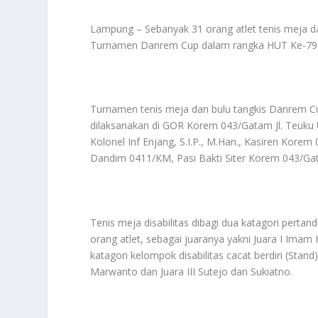
Lampung – Sebanyak 31 orang atlet tenis meja dan
Turnamen Danrem Cup dalam rangka HUT Ke-79 T
Turnamen tenis meja dan bulu tangkis Danrem Cu
dilaksanakan di GOR Korem 043/Gatam Jl. Teuk
Kolonel Inf Enjang, S.I.P., M.Han., Kasiren Kor
Dandim 0411/KM, Pasi Bakti Siter Korem 043/G
Tenis meja disabilitas dibagi dua katagori pertand
orang atlet, sebagai juaranya yakni Juara I Imam 
katagori kelompok disabilitas cacat berdiri (Stand)
Marwanto dan Juara III Sutejo dan Sukiatno.