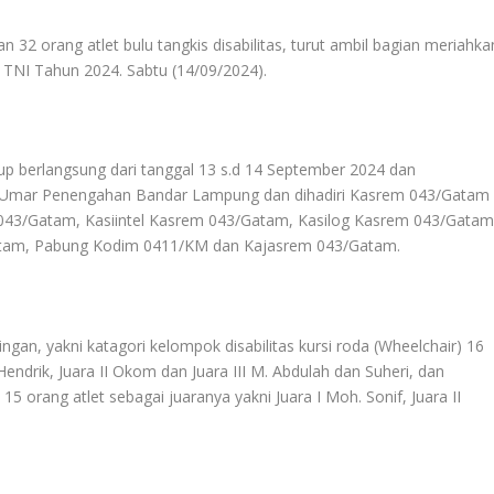
 32 orang atlet bulu tangkis disabilitas, turut ambil bagian meriahka
NI Tahun 2024. Sabtu (14/09/2024).
p berlangsung dari tanggal 13 s.d 14 September 2024 dan
u Umar Penengahan Bandar Lampung dan dihadiri Kasrem 043/Gatam
em 043/Gatam, Kasiintel Kasrem 043/Gatam, Kasilog Kasrem 043/Gatam
atam, Pabung Kodim 0411/KM dan Kajasrem 043/Gatam.
ingan, yakni katagori kelompok disabilitas kursi roda (Wheelchair) 16
Hendrik, Juara II Okom dan Juara III M. Abdulah dan Suheri, dan
 15 orang atlet sebagai juaranya yakni Juara I Moh. Sonif, Juara II