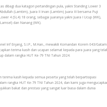
itas dibagi dua katagori pertandingan pula, yakni Standing Lower 3
Abdullah (Lamtim), Juara II Irvan (Lamtim) Juara III bersama Puji
ower 4 (SL4) 18 orang, sebagai juaranya yakni Juara I Ucup (WK),
i (Lamsel) dan Nanang (WK).
nel Inf Enjang, S.I.P., M.Han., mewakili Komandan Korem 043/Gatam
ucapkan terima kasih dan ucapan selamat kepada para juara yang tela
up dalam rangka HUT Ke-79 TNI Tahun 2024.
erima kasih kepada semua peserta yang telah berpartisipasi
alam rangka HUT Ke-79 TNI Tahun 2024, dan kami juga mengucapka
ukkan bakat dan prestasi yang sangat luar biasa dalam dunia