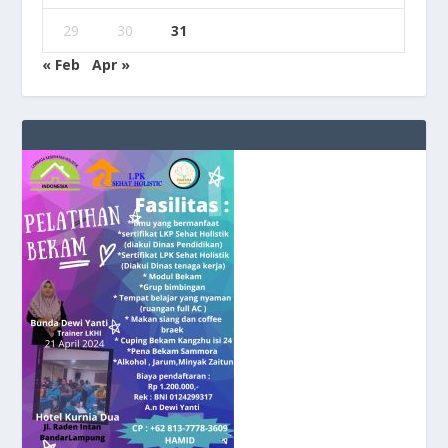
29
30
31
« Feb
Apr »