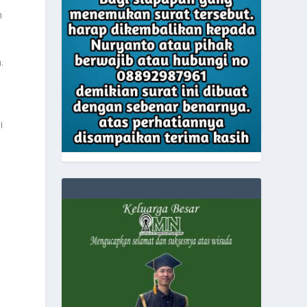
n
.
i