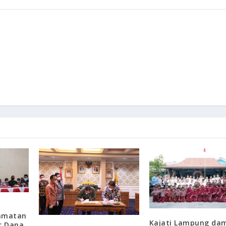
camatan
Kajati Lampung dam
r Dana