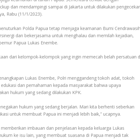
kup dan mendampingi sampai di Jakarta untuk dilakukan pengeceka
ya, Rabu (11/1/2023).
menuturkan Polda Papua tetap menjaga keamanan Bumi Cendrawasih
ersinergi dan bekerjasama untuk menghalau dan memilah kejadian,
ubernur Papua Lukas Enembe.
kaan dari kelompok-kelompok yang ingin memecah belah persatuan d
penangkapan Lukas Enembe, Polri menggandeng tokoh adat, tokoh
 edukasi dan pemahaman kepada masyarakat bahwa upaya
kan hukum yang sedang dilakukan KPK.
penegakan hukum yang sedang berjalan. Mari kita berhenti seberkan
kasi untuk membuat Papua ini menjadi lebih baik,” ucapnya.
ga memberikan imbauan dan penjelasan kepada keluarga Lukas
kum ke isu lain, yang membuat suasana di Papua menjadi tak