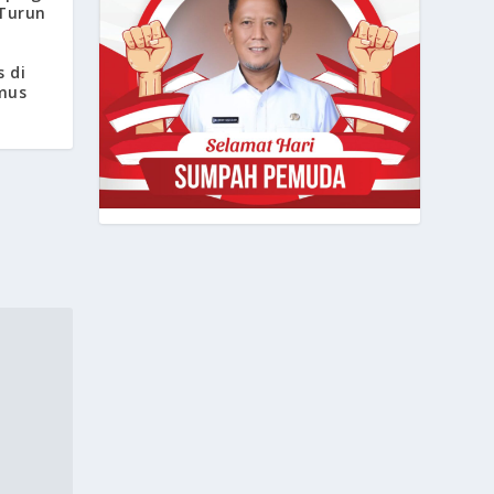
Turun
n
s di
mus