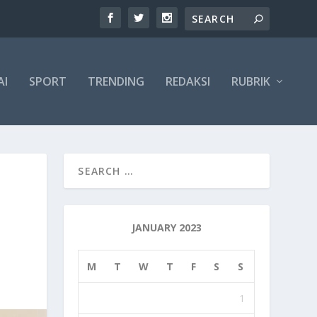
AI
SPORT
TRENDING
REDAKSI
RUBRIK
JANUARY 2023
M
T
W
T
F
S
S
1