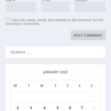
Save my name, email, and website in this browser for the
next time I comment.
JANUARY 2023
M
T
W
T
F
S
S
1
2
3
4
5
6
7
8