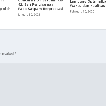
f Ir
Upacara HUT Satpam Ke-
Lampung Optimalk
42, Beri Penghargaan
Waktu dan Kualitas
p oleh
Pada Satpam Berprestasi
February 10, 2026
January 30, 2023
are marked
*