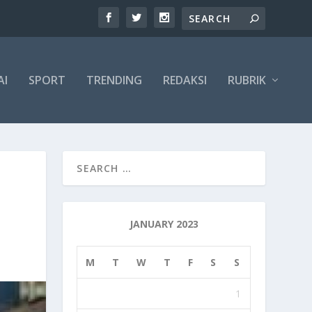
AI
SPORT
TRENDING
REDAKSI
RUBRIK
JANUARY 2023
M
T
W
T
F
S
S
1